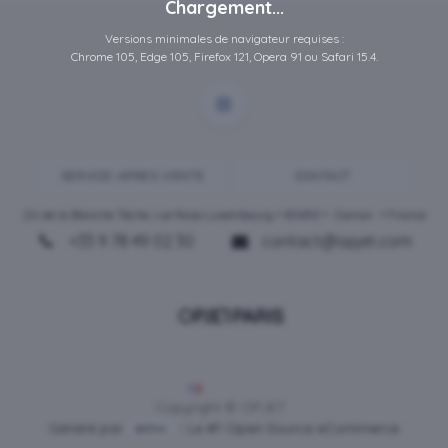
Chargement...
Versions minimales de navigateur requises :
Chrome 105, Edge 105, Firefox 121, Opera 91 ou Safari 15.4.
SERVICE-APRES-VENTE
CONTACT
ZA de la Blanche Tâche, rue Rosa Luxembourg • 80450 •
Camon
• France
+33 9 78 49 02 30
contact@opjet.com
Français
Copyright © OPJET
Généré par
- Le #1
Open Source eCommerce