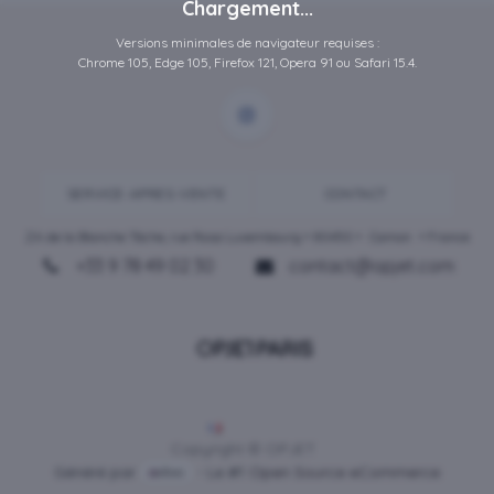
Chargement...
Versions minimales de navigateur requises :
Chrome 105, Edge 105, Firefox 121, Opera 91 ou Safari 15.4.
SERVICE-APRES-VENTE
CONTACT
ZA de la Blanche Tâche, rue Rosa Luxembourg • 80450 •
Camon
• France
+33 9 78 49 02 30
contact@opjet.com
Français
Copyright © OPJET
Généré par
- Le #1
Open Source eCommerce