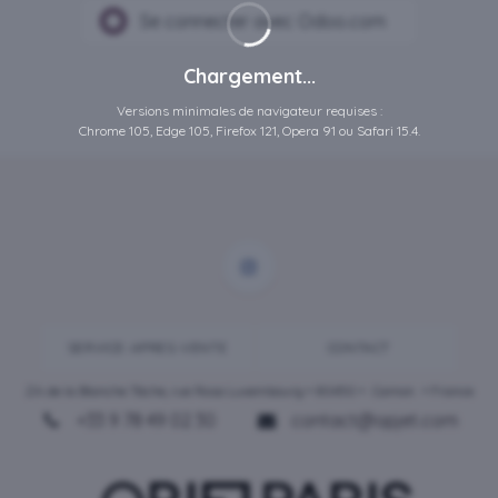
Se connecter avec Odoo.com
Chargement...
Versions minimales de navigateur requises :
Chrome 105, Edge 105, Firefox 121, Opera 91 ou Safari 15.4.
SERVICE-APRES-VENTE
CONTACT
ZA de la Blanche Tâche, rue Rosa Luxembourg • 80450 •
Camon
• France
+33 9 78 49 02 30
contact@opjet.com