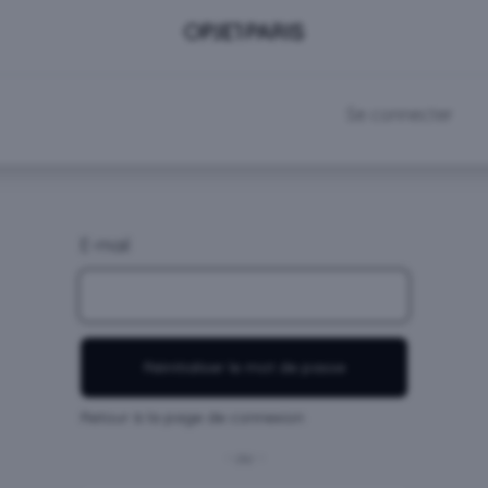
DEVENIR CLIENT
RDV SHOWROOM
Se connecter
E-mail
Réinitialiser le mot de passe
Retour à la page de connexion
- ou -