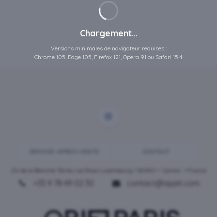
Chargement...
Versions minimales de navigateur requises :
Chrome 105, Edge 105, Firefox 121, Opera 91 ou Safari 15.4.
SERVICE-APRES-VENTE
CONTACT
ZA de la Blanche Tâche, rue Rosa Luxembourg • 80450 •
Camon
• France
+33 9 78 49 02 30
contact@opjet.com