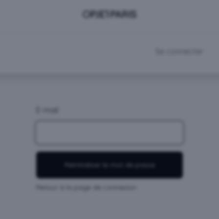
DEVENIR CLIENT
RDV SHOWROOM
Se connecter
E-mail
Réinitialiser le mot de passe
Retour à la page de connexion