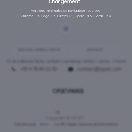
Chargement...
Versions minimales de navigateur requises :
Chrome 105, Edge 105, Firefox 121, Opera 91 ou Safari 15.4.
SERVICE-APRES-VENTE
CONTACT
ZA de la Blanche Tâche, rue Rosa Luxembourg • 80450 •
Camon
• France
+33 9 78 49 02 30
contact@opjet.com
Français
Copyright © OPJET
Généré par
- Le #1
Open Source eCommerce