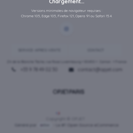
Chargement...
Versions minimales de navigateur requises :
Chrome 105, Edge 105, Firefox 121, Opera 91 ou Safari 15.4.
SERVICE-APRES-VENTE
CONTACT
ZA de la Blanche Tâche, rue Rosa Luxembourg • 80450 •
Camon
• France
+33 9 78 49 02 30
contact@opjet.com
Français
Copyright © OPJET
Généré par
- Le #1
Open Source eCommerce