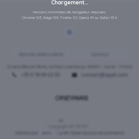
Chargement...
Versions minimales de navigateur requises :
Chrome 105, Edge 105, Firefox 121, Opera 91 ou Safari 15.4.
SERVICE-APRES-VENTE
CONTACT
ZA de la Blanche Tâche, rue Rosa Luxembourg • 80450 •
Camon
• France
+33 9 78 49 02 30
contact@opjet.com
Français
Copyright © OPJET
Généré par
- Le #1
Open Source eCommerce