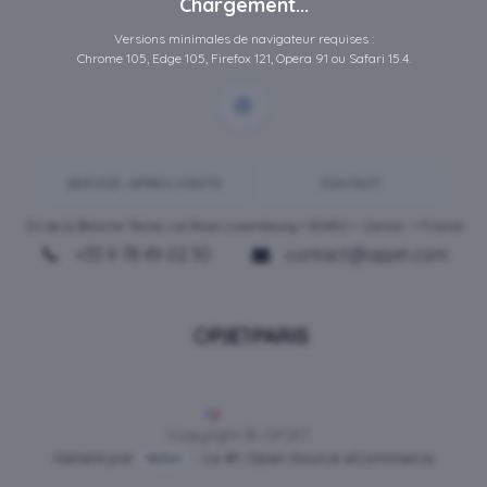
Chargement...
Versions minimales de navigateur requises :
Chrome 105, Edge 105, Firefox 121, Opera 91 ou Safari 15.4.
SERVICE-APRES-VENTE
CONTACT
ZA de la Blanche Tâche, rue Rosa Luxembourg • 80450 •
Camon
• France
+33 9 78 49 02 30
contact@opjet.com
Français
Copyright © OPJET
Généré par
- Le #1
Open Source eCommerce