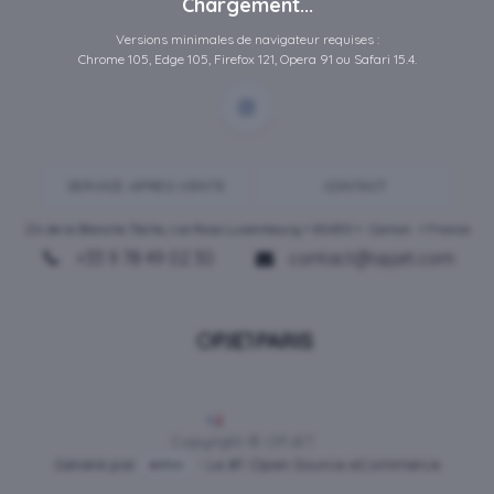
Chargement...
Versions minimales de navigateur requises :
Chrome 105, Edge 105, Firefox 121, Opera 91 ou Safari 15.4.
SERVICE-APRES-VENTE
CONTACT
ZA de la Blanche Tâche, rue Rosa Luxembourg • 80450 •
Camon
• France
+33 9 78 49 02 30
contact@opjet.com
Français
Copyright © OPJET
Généré par
- Le #1
Open Source eCommerce