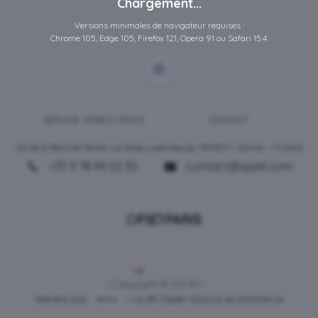
Chargement...
Versions minimales de navigateur requises :
Chrome 105, Edge 105, Firefox 121, Opera 91 ou Safari 15.4.
SERVICE-APRES-VENTE
CONTACT
ZA de la Blanche Tâche, rue Rosa Luxembourg • 80450 •
Camon
• France
+33 9 78 49 02 30
contact@opjet.com
Français
Copyright © OPJET
Généré par
- Le #1
Open Source eCommerce