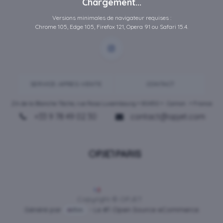
Chargement...
Versions minimales de navigateur requises :
Chrome 105, Edge 105, Firefox 121, Opera 91 ou Safari 15.4.
SERVICE-APRES-VENTE
CONTACT
ZA de la Blanche Tâche, rue Rosa Luxembourg • 80450 •
Camon
• France
+33 9 78 49 02 30
contact@opjet.com
Français
Copyright © OPJET
Généré par
- Le #1
Open Source eCommerce