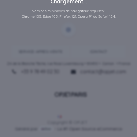
Chargement...
Versions minimales de navigateur requises :
Chrome 105, Edge 105, Firefox 121, Opera 91 ou Safari 15.4.
SERVICE-APRES-VENTE
CONTACT
ZA de la Blanche Tâche, rue Rosa Luxembourg • 80450 •
Camon
• France
+33 9 78 49 02 30
contact@opjet.com
Français
Copyright © OPJET
Généré par
- Le #1
Open Source eCommerce