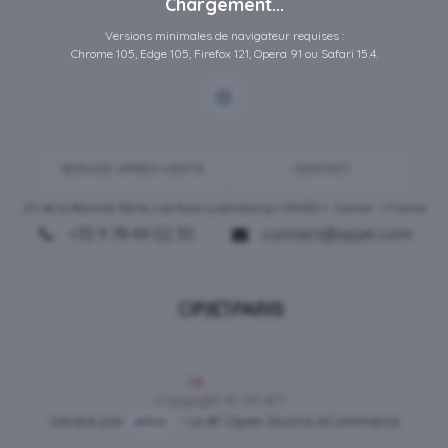
Chargement...
Versions minimales de navigateur requises :
Chrome 105, Edge 105, Firefox 121, Opera 91 ou Safari 15.4.
SERVICE-APRES-VENTE
CONTACT
ZA de la Blanche Tâche, rue Rosa Luxembourg • 80450 •
Camon
• France
+33 9 78 49 02 30
contact@opjet.com
Français
Copyright © OPJET
Généré par
- Le #1
Open Source eCommerce