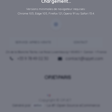
Chargement...
Versions minimales de navigateur requises :
Chrome 105, Edge 105, Firefox 121, Opera 91 ou Safari 15.4.
SERVICE-APRES-VENTE
CONTACT
ZA de la Blanche Tâche, rue Rosa Luxembourg • 80450 •
Camon
• France
+33 9 78 49 02 30
contact@opjet.com
Français
Copyright © OPJET
Généré par
- Le #1
Open Source eCommerce