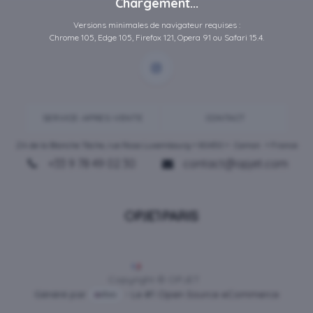
Chargement...
Versions minimales de navigateur requises :
Chrome 105, Edge 105, Firefox 121, Opera 91 ou Safari 15.4.
SERVICE-APRES-VENTE
CONTACT
ZA de la Blanche Tâche, rue Rosa Luxembourg • 80450 •
Camon
• France
+33 9 78 49 02 30
contact@opjet.com
Français
Copyright © OPJET
Généré par
- Le #1
Open Source eCommerce