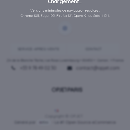
Chargement...
Versions minimales de navigateur requises :
Chrome 105, Edge 105, Firefox 121, Opera 91 ou Safari 15.4.
SERVICE-APRES-VENTE
CONTACT
ZA de la Blanche Tâche, rue Rosa Luxembourg • 80450 •
Camon
• France
+33 9 78 49 02 30
contact@opjet.com
Français
Copyright © OPJET
Généré par
- Le #1
Open Source eCommerce