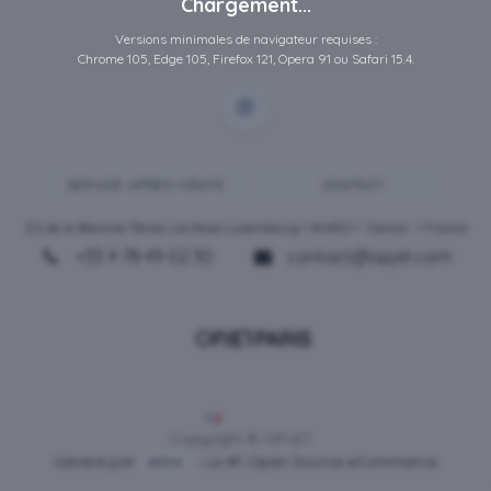
Chargement...
Versions minimales de navigateur requises :
Chrome 105, Edge 105, Firefox 121, Opera 91 ou Safari 15.4.
SERVICE-APRES-VENTE
CONTACT
ZA de la Blanche Tâche, rue Rosa Luxembourg • 80450 •
Camon
• France
+33 9 78 49 02 30
contact@opjet.com
Français
Copyright © OPJET
Généré par
- Le #1
Open Source eCommerce