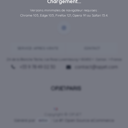
Chargement...
Versions minimales de navigateur requises :
Chrome 105, Edge 105, Firefox 121, Opera 91 ou Safari 15.4.
SERVICE-APRES-VENTE
CONTACT
ZA de la Blanche Tâche, rue Rosa Luxembourg • 80450 •
Camon
• France
+33 9 78 49 02 30
contact@opjet.com
Français
Copyright © OPJET
Généré par
- Le #1
Open Source eCommerce