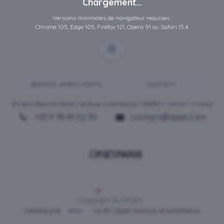
Chargement...
Versions minimales de navigateur requises :
Chrome 105, Edge 105, Firefox 121, Opera 91 ou Safari 15.4.
SERVICE-APRES-VENTE
CONTACT
ZA de la Blanche Tâche, rue Rosa Luxembourg • 80450 •
Camon
• France
+33 9 78 49 02 30
contact@opjet.com
Français
Copyright © OPJET
Généré par
- Le #1
Open Source eCommerce