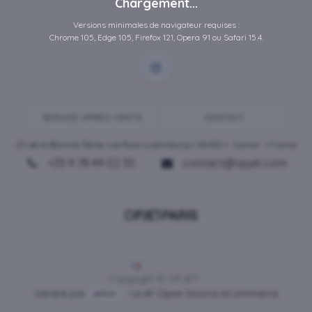
Chargement...
Versions minimales de navigateur requises :
Chrome 105, Edge 105, Firefox 121, Opera 91 ou Safari 15.4.
SERVICE-APRES-VENTE
CONTACT
ZA de la Blanche Tâche, rue Rosa Luxembourg • 80450 •
Camon
• France
+33 9 78 49 02 30
contact@opjet.com
Français
Copyright © OPJET
Généré par
- Le #1
Open Source eCommerce