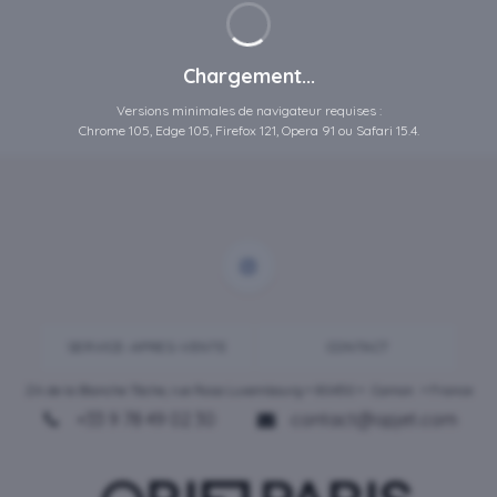
Chargement...
Versions minimales de navigateur requises :
Chrome 105, Edge 105, Firefox 121, Opera 91 ou Safari 15.4.
SERVICE-APRES-VENTE
CONTACT
ZA de la Blanche Tâche, rue Rosa Luxembourg • 80450 •
Camon
• France
+33 9 78 49 02 30
contact@opjet.com