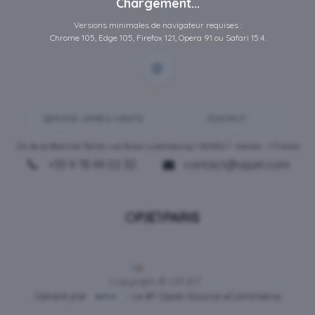
Chargement...
Versions minimales de navigateur requises :
Chrome 105, Edge 105, Firefox 121, Opera 91 ou Safari 15.4.
SERVICE-APRES-VENTE
CONTACT
ZA de la Blanche Tâche, rue Rosa Luxembourg • 80450 •
Camon
• France
+33 9 78 49 02 30
contact@opjet.com
Français
Copyright © OPJET
Généré par
- Le #1
Open Source eCommerce