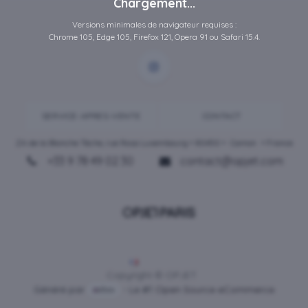
Chargement...
Versions minimales de navigateur requises :
Chrome 105, Edge 105, Firefox 121, Opera 91 ou Safari 15.4.
SERVICE-APRES-VENTE
CONTACT
ZA de la Blanche Tâche, rue Rosa Luxembourg • 80450 •
Camon
• France
+33 9 78 49 02 30
contact@opjet.com
Français
Copyright © OPJET
Généré par
- Le #1
Open Source eCommerce