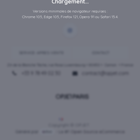
Chargement...
Versions minimales de navigateur requises :
Chrome 105, Edge 105, Firefox 121, Opera 91 ou Safari 15.4.
SERVICE-APRES-VENTE
CONTACT
ZA de la Blanche Tâche, rue Rosa Luxembourg • 80450 •
Camon
• France
+33 9 78 49 02 30
contact@opjet.com
Français
Copyright © OPJET
Généré par
- Le #1
Open Source eCommerce