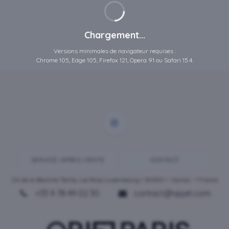
Chargement...
Versions minimales de navigateur requises :
Chrome 105, Edge 105, Firefox 121, Opera 91 ou Safari 15.4.
SERVICE-APRES-VENTE
CONTACT
ZA de la Blanche Tâche, rue Rosa Luxembourg • 80450 •
Camon
• France
+33 9 78 49 02 30
contact@opjet.com