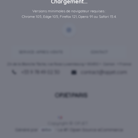
Chargement...
Versions minimales de navigateur requises :
Chrome 105, Edge 105, Firefox 121, Opera 91 ou Safari 15.4.
SERVICE-APRES-VENTE
CONTACT
ZA de la Blanche Tâche, rue Rosa Luxembourg • 80450 •
Camon
• France
+33 9 78 49 02 30
contact@opjet.com
Français
Copyright © OPJET
Généré par
- Le #1
Open Source eCommerce