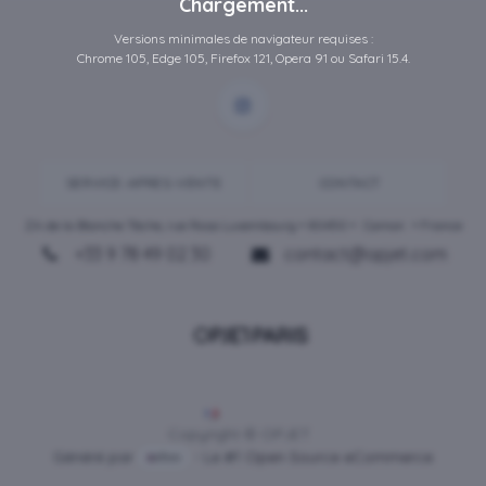
Chargement...
Versions minimales de navigateur requises :
Chrome 105, Edge 105, Firefox 121, Opera 91 ou Safari 15.4.
SERVICE-APRES-VENTE
CONTACT
ZA de la Blanche Tâche, rue Rosa Luxembourg • 80450 •
Camon
• France
+33 9 78 49 02 30
contact@opjet.com
Français
Copyright © OPJET
Généré par
- Le #1
Open Source eCommerce