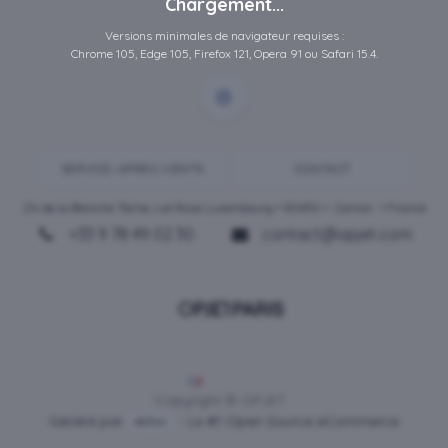
Chargement...
Versions minimales de navigateur requises :
Chrome 105, Edge 105, Firefox 121, Opera 91 ou Safari 15.4.
SERVICE-APRES-VENTE
CONTACT
ZA de la Blanche Tâche, rue Rosa Luxembourg • 80450 •
Camon
• France
+33 9 78 49 02 30
contact@opjet.com
Français
Copyright © OPJET
Généré par
- Le #1
Open Source eCommerce