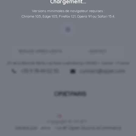
Chargement...
Versions minimales de navigateur requises :
Chrome 105, Edge 105, Firefox 121, Opera 91 ou Safari 15.4.
SERVICE-APRES-VENTE
CONTACT
ZA de la Blanche Tâche, rue Rosa Luxembourg • 80450 •
Camon
• France
+33 9 78 49 02 30
contact@opjet.com
Français
Copyright © OPJET
Généré par
- Le #1
Open Source eCommerce