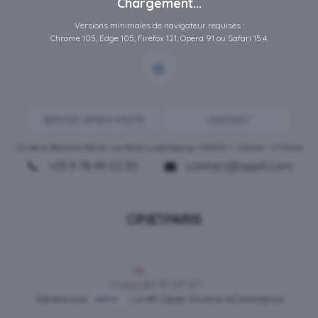
Chargement...
Versions minimales de navigateur requises :
Chrome 105, Edge 105, Firefox 121, Opera 91 ou Safari 15.4.
SERVICE-APRES-VENTE
CONTACT
ZA de la Blanche Tâche, rue Rosa Luxembourg • 80450 •
Camon
• France
+33 9 78 49 02 30
contact@opjet.com
Français
Copyright © OPJET
Généré par
- Le #1
Open Source eCommerce