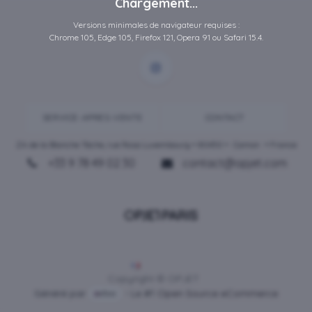
Chargement...
Versions minimales de navigateur requises :
Chrome 105, Edge 105, Firefox 121, Opera 91 ou Safari 15.4.
SERVICE-APRES-VENTE
CONTACT
ZA de la Blanche Tâche, rue Rosa Luxembourg • 80450 •
Camon
• France
+33 9 78 49 02 30
contact@opjet.com
Français
Copyright © OPJET
Généré par
- Le #1
Open Source eCommerce