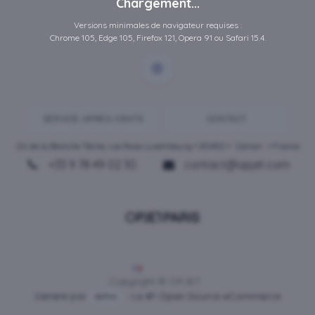
Chargement...
Versions minimales de navigateur requises :
Chrome 105, Edge 105, Firefox 121, Opera 91 ou Safari 15.4.
SERVICE-APRES-VENTE
CONTACT
ZA de la Blanche Tâche, rue Rosa Luxembourg • 80450 •
Camon
• France
+33 9 78 49 02 30
contact@opjet.com
Français
Copyright © OPJET
Généré par
- Le #1
Open Source eCommerce