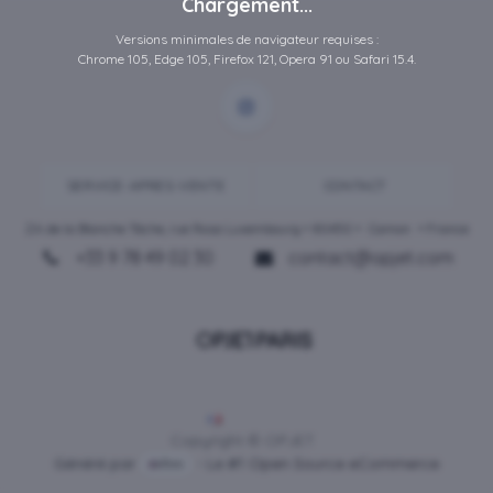
Chargement...
Versions minimales de navigateur requises :
Chrome 105, Edge 105, Firefox 121, Opera 91 ou Safari 15.4.
SERVICE-APRES-VENTE
CONTACT
ZA de la Blanche Tâche, rue Rosa Luxembourg • 80450 •
Camon
• France
+33 9 78 49 02 30
contact@opjet.com
Français
Copyright © OPJET
Généré par
- Le #1
Open Source eCommerce