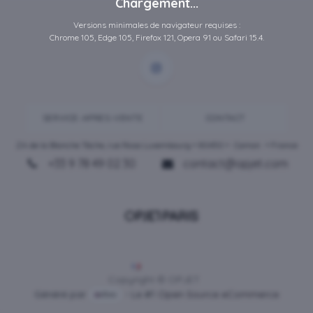
Chargement...
Versions minimales de navigateur requises :
Chrome 105, Edge 105, Firefox 121, Opera 91 ou Safari 15.4.
SERVICE-APRES-VENTE
CONTACT
ZA de la Blanche Tâche, rue Rosa Luxembourg • 80450 •
Camon
• France
+33 9 78 49 02 30
contact@opjet.com
Français
Copyright © OPJET
Généré par
- Le #1
Open Source eCommerce