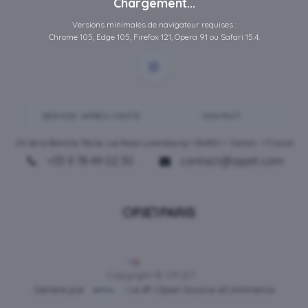
Chargement...
Versions minimales de navigateur requises :
Chrome 105, Edge 105, Firefox 121, Opera 91 ou Safari 15.4.
SERVICE-APRES-VENTE
CONTACT
ZA de la Blanche Tâche, rue Rosa Luxembourg • 80450 •
Camon
• France
+33 9 78 49 02 30
contact@opjet.com
Français
Copyright © OPJET
Généré par
- Le #1
Open Source eCommerce