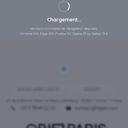
Chargement...
Versions minimales de navigateur requises :
Chrome 105, Edge 105, Firefox 121, Opera 91 ou Safari 15.4.
SERVICE-APRES-VENTE
CONTACT
ZA de la Blanche Tâche, rue Rosa Luxembourg • 80450 •
Camon
• France
+33 9 78 49 02 30
contact@opjet.com