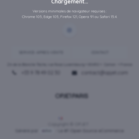
Chargement...
Versions minimales de navigateur requises :
Chrome 105, Edge 105, Firefox 121, Opera 91 ou Safari 15.4.
SERVICE-APRES-VENTE
CONTACT
ZA de la Blanche Tâche, rue Rosa Luxembourg • 80450 •
Camon
• France
+33 9 78 49 02 30
contact@opjet.com
Français
Copyright © OPJET
Généré par
- Le #1
Open Source eCommerce