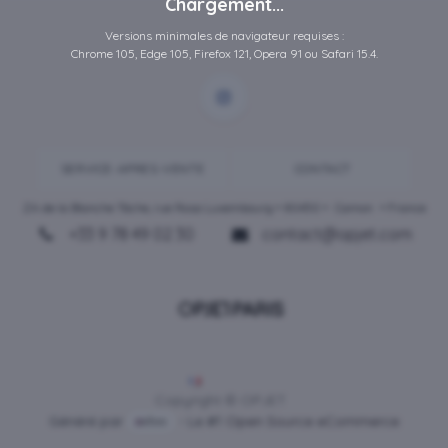
Chargement...
Versions minimales de navigateur requises :
Chrome 105, Edge 105, Firefox 121, Opera 91 ou Safari 15.4.
SERVICE-APRES-VENTE
CONTACT
ZA de la Blanche Tâche, rue Rosa Luxembourg • 80450 •
Camon
• France
+33 9 78 49 02 30
contact@opjet.com
Français
Copyright © OPJET
Généré par
- Le #1
Open Source eCommerce