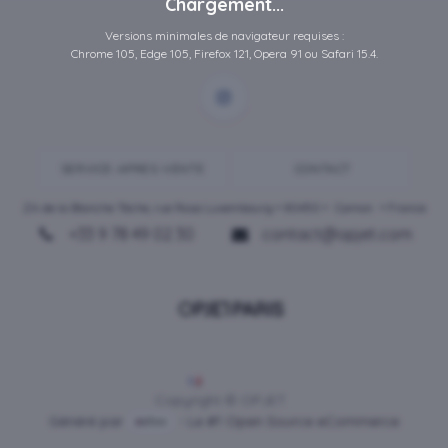
Chargement...
Versions minimales de navigateur requises :
Chrome 105, Edge 105, Firefox 121, Opera 91 ou Safari 15.4.
SERVICE-APRES-VENTE
CONTACT
ZA de la Blanche Tâche, rue Rosa Luxembourg • 80450 •
Camon
• France
+33 9 78 49 02 30
contact@opjet.com
Français
Copyright © OPJET
Généré par
- Le #1
Open Source eCommerce