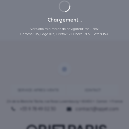
Chargement...
Versions minimales de navigateur requises :
Chrome 105, Edge 105, Firefox 121, Opera 91 ou Safari 15.4.
SERVICE-APRES-VENTE
CONTACT
ZA de la Blanche Tâche, rue Rosa Luxembourg • 80450 •
Camon
• France
+33 9 78 49 02 30
contact@opjet.com