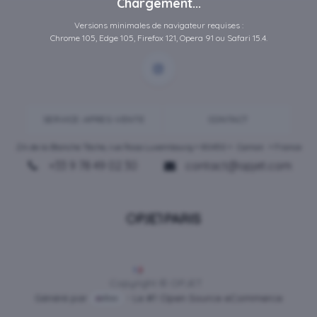
Chargement...
Versions minimales de navigateur requises :
Chrome 105, Edge 105, Firefox 121, Opera 91 ou Safari 15.4.
SERVICE-APRES-VENTE
CONTACT
ZA de la Blanche Tâche, rue Rosa Luxembourg • 80450 •
Camon
• France
+33 9 78 49 02 30
contact@opjet.com
Français
Copyright © OPJET
Généré par
- Le #1
Open Source eCommerce