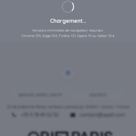
Chargement...
Versions minimales de navigateur requises :
Chrome 105, Edge 105, Firefox 121, Opera 91 ou Safari 15.4.
SERVICE-APRES-VENTE
CONTACT
ZA de la Blanche Tâche, rue Rosa Luxembourg • 80450 •
Camon
• France
+33 9 78 49 02 30
contact@opjet.com