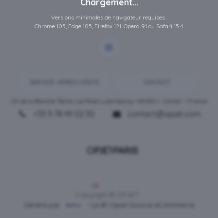
Chargement...
Versions minimales de navigateur requises :
Chrome 105, Edge 105, Firefox 121, Opera 91 ou Safari 15.4.
SERVICE-APRES-VENTE
CONTACT
ZA de la Blanche Tâche, rue Rosa Luxembourg • 80450 •
Camon
• France
+33 9 78 49 02 30
contact@opjet.com
Français
Copyright © OPJET
Généré par
- Le #1
Open Source eCommerce