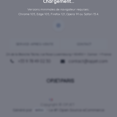
Chargement...
Versions minimales de navigateur requises :
Chrome 105, Edge 105, Firefox 121, Opera 91 ou Safari 15.4.
SERVICE-APRES-VENTE
CONTACT
ZA de la Blanche Tâche, rue Rosa Luxembourg • 80450 •
Camon
• France
+33 9 78 49 02 30
contact@opjet.com
Français
Copyright © OPJET
Généré par
- Le #1
Open Source eCommerce