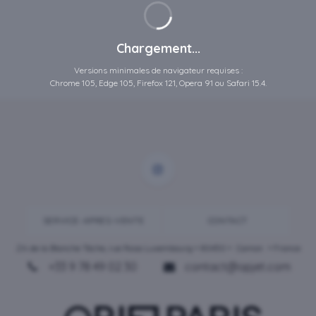
Chargement...
Versions minimales de navigateur requises :
Chrome 105, Edge 105, Firefox 121, Opera 91 ou Safari 15.4.
SERVICE-APRES-VENTE
CONTACT
ZA de la Blanche Tâche, rue Rosa Luxembourg • 80450 •
Camon
• France
+33 9 78 49 02 30
contact@opjet.com