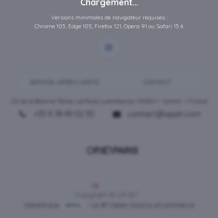
Chargement...
Versions minimales de navigateur requises :
Chrome 105, Edge 105, Firefox 121, Opera 91 ou Safari 15.4.
SERVICE-APRES-VENTE
CONTACT
ZA de la Blanche Tâche, rue Rosa Luxembourg • 80450 •
Camon
• France
+33 9 78 49 02 30
contact@opjet.com
Français
Copyright © OPJET
Généré par
- Le #1
Open Source eCommerce