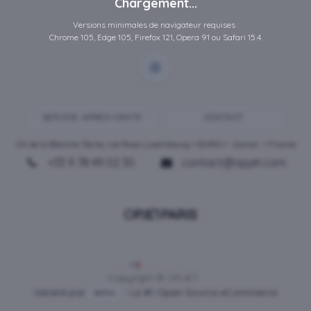
Chargement...
Versions minimales de navigateur requises :
Chrome 105, Edge 105, Firefox 121, Opera 91 ou Safari 15.4.
SERVICE-APRES-VENTE
CONTACT
ZA de la Blanche Tâche, rue Rosa Luxembourg • 80450 •
Camon
• France
+33 9 78 49 02 30
contact@opjet.com
Français
Copyright © OPJET
Généré par
- Le #1
Open Source eCommerce