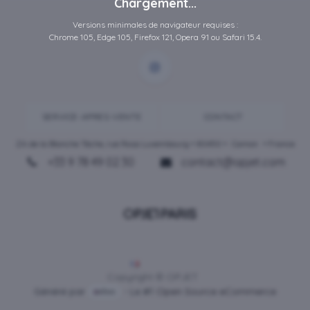
Chargement...
Versions minimales de navigateur requises :
Chrome 105, Edge 105, Firefox 121, Opera 91 ou Safari 15.4.
SERVICE-APRES-VENTE
CONTACT
ZA de la Blanche Tâche, rue Rosa Luxembourg • 80450 •
Camon
• France
+33 9 78 49 02 30
contact@opjet.com
Français
Copyright © OPJET
Généré par
- Le #1
Open Source eCommerce