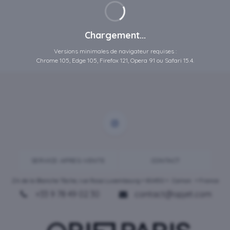
Chargement...
Versions minimales de navigateur requises :
Chrome 105, Edge 105, Firefox 121, Opera 91 ou Safari 15.4.
SERVICE-APRES-VENTE
CONTACT
ZA de la Blanche Tâche, rue Rosa Luxembourg • 80450 •
Camon
• France
+33 9 78 49 02 30
contact@opjet.com