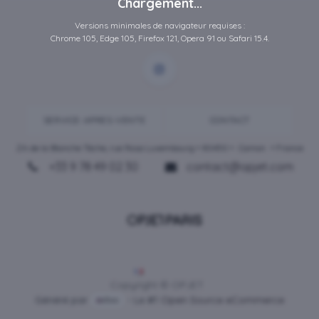
Chargement...
Versions minimales de navigateur requises :
Chrome 105, Edge 105, Firefox 121, Opera 91 ou Safari 15.4.
SERVICE-APRES-VENTE
CONTACT
ZA de la Blanche Tâche, rue Rosa Luxembourg • 80450 •
Camon
• France
+33 9 78 49 02 30
contact@opjet.com
Français
Copyright © OPJET
Généré par
- Le #1
Open Source eCommerce